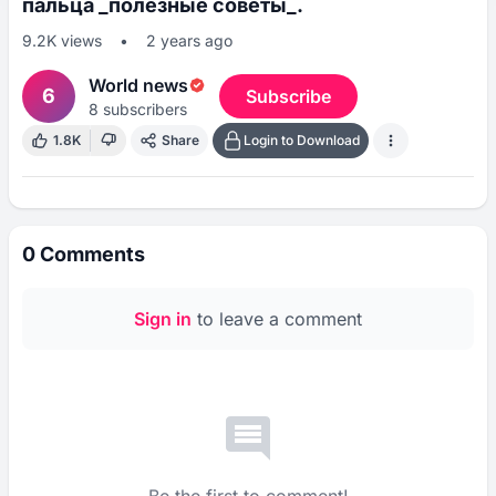
пальца _полезные советы_.
9.2K
views
•
2 years ago
World news
6
Subscribe
8
subscribers
1.8K
Share
Login to Download
0
Comments
Sign in
to leave a comment